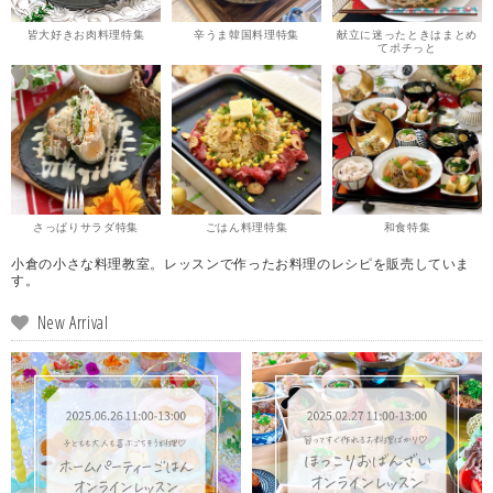
皆大好きお肉料理特集
辛うま韓国料理特集
献立に迷ったときはまとめ
てポチっと
さっぱりサラダ特集
ごはん料理特集
和食特集
小倉の小さな料理教室。レッスンで作ったお料理のレシピを販売していま
す。
New Arrival