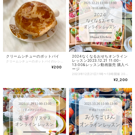
クリームシチューのポットパイ
2024なくなるおせちオンライン
レッスン2023.12.21 11:00-
クリームシチューのポットパイのレシピと工程や盛り付け写真をメールにてお送りさせて頂き、紙ベースのレシピをご自宅に郵送致します。 【流れ】 ①購入したいレシピをかごへ ↓ ②購入のお手続き ↓ ④レシピと写真が格納されたURLをレシピごとに分けてメールでお送りいたします。 ↓ ⑤紙ベースのレシピを郵送致します。 ★以上でお取引が終了になります^ ^ 商品の性質上、返品は受け付けておりません。 どうぞ宜しくお願い致します。
13:00&レッスン動画販売 購入ペ
¥200
ージ
2023年12月21日11時〜13時開催 2024なくなるおせちオンラインレッスンのお申込みページです。 ZOOMにておせち料理のオンラインレッスンを開催致します♫ ※開催終了後にこちらのページからご注文を頂いた場合はレッスン動画をメールにてお送りさせて頂く形になります。 レッスン動画は録画しており、レッスン終了後に動画URLをメールにてお送り致しますので当日参加ができない方も、後日動画を見ながらお料理できます♪ さらに！ 動画と一緒に調理工程写真もお送りいたしますので、ゆっくり写真を見ながらも復習できます。 メニュー ・低温やわらかローストビーフ ・天使の海老の旨煮 ・もちとかつお菜のとろ〜りグラタン ・3種のお野菜手まり寿司 ・湯葉の包み揚げきんちゃく雑煮 ・彩り筑前煮 ・生麩の牛肉巻き ・かずのこチーズ ・自家製燻製鶏ハム ・紅白ユズなます ・モンブラン風くりきんとん ・しそ明太の磯辺揚げ ・ブリの南蛮 ・赤かぶと炙り帆立のマスタードレモン ・鶏つくねのチリソース 以上、全15品をレッスンします。 【流れの説明】 ①BASE（本ページ）にてお申込み。 ②後日、紙ベースのレシピを郵送致します。 ➕PDFのレシピURL／当日ご参加頂くZOOMのID・パスワードを記載したメールをお送りします。 ③当日、時間になったらZOOMを開き、IDとパスワードを入力してオンラインレッスンにご参加。 （10分前から入れるように準備しておきます。事前にZOOMアプリをダウンロードしておいてください。） ★録画動画をお送りしますので、当日参加ができない方もお申込み頂けます！ ④レッスン後、録画した動画URLと工程写真を格納したURLをメルマガにて一斉メールします。 ※決済を完了する際にメルマガ通知をオンにしておいてください。レッスン終了後、翌日までにメールをお送りしたいと思いますので2日経ってもメールが届かない場合はご連絡ください。直接メールをお送りさせて頂きます。 ⑤動画と調理工程写真はURLをクリックするだけでいつでも見れます。 （レッスン終了後にこちらのページからご注文を頂いた方は、紙レシピの郵送➕PDFのレシピ＆レッスンの録画動画&調理工程写真をメールさせて頂く流れになります） 【ご参加について】 ★オンラインレッスン中はカメラをonにして頂いても、お顔出しをされなくても大丈夫です。 ※入室の際にカメラをオンにするのか選択する欄が出てきます。入室後も操作は可能です。 ★お料理は同時進行されても、見るだけでも大丈夫です。 ※レッスン中におひとりおひとりのサポートはできないので予めご了承ください。 ★レッスン中は4台のカメラ（手元横・真上・コンロ・全体）で撮影します。 →設定からセルフビューをoffにすると4画面同時に見れます。 ★ご質問がある場合はチャット機能をご利用ください。レッスンしながら確認してお返事していきます。 【注意事項】 ・当日のご参加が難しくなったとしてもキャンセル、返金はできません。 ・お申込みの際は数量を必ず1にしてお申込みください。 ・当日、生徒さま側の不具合や操作ミスでログインできない場合もご返金はできません。 ・紙ベースのレシピ郵送は国内のみとさせて頂きます。海外発送はできません。 ご理解のうえ、ご注文をお願い致します。 皆さまと楽しくレッスンができるのをワクワクしながらお待ちしております^ ^ Ohana kitchenちはな
¥2,200