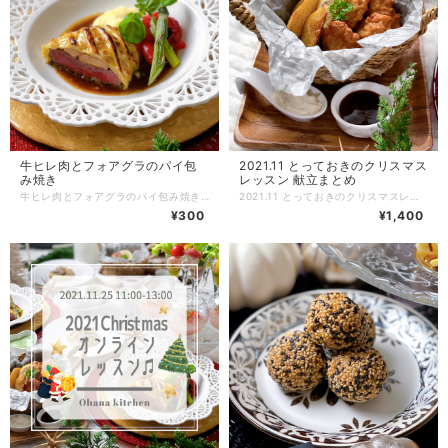
牛ヒレ肉とフォアグラのパイ包
2021.11 とっておきのクリスマス
み焼き
レッスン 献立まとめ
牛ヒレ肉とフォアグラのパイ包み焼きのレシピと工程や盛り付け写真をメールにてお送りさせて頂き、紙ベースのレシピをご自宅に郵送致します。 【流れ】 ①購入したいレシピをかごへ ↓ ②購入のお手続き ↓ ③レシピと写真が格納されたURLをレシピごとにわけてメールでお送りします。 ↓ ④紙ベースのレシピを郵送致します。 ★以上でお取引が終了になります^ ^ 商品の性質上、返品は受け付けておりません。 どうぞ宜しくお願い致します。
2021.11 とっておきのクリスマスレッスン全8品すべてのレシピと工程や盛り付け写真をメールにてお送りさせて頂き、紙ベースのレシピをご自宅に郵送致します。 【メニュー】 ⭐︎牛ヒレ肉とフォアグラのパイ包み焼き ⭐︎あわびのエスカルゴバター ⭐︎手作りチキンナゲット ⭐︎フライドポテト ハーブサワークリーム ⭐︎2色ドレッシングのクリスマスサラダ ⭐︎魚介のコンソメトマトジュレ ⭐︎ポルチーニ茸と挽肉のクリーミーパスタ ⭐︎ほうれん草のポタージュ となっております。 【流れ】 ①購入したいレシピをかごへ ↓ ②購入のお手続き ↓ ③レシピと写真が格納されたURLをレシピごとにわけてメールでお送りします。 ↓ ④紙ベースのレシピを郵送致します。 ★以上でお取引が終了になります^ ^ 商品の性質上、返品は受け付けておりません。 どうぞ宜しくお願い致します。
¥300
¥1,400