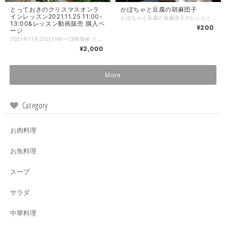
とっておきのクリスマスオンラ
かぼちゃと豆腐の胡麻団子
インレッスン2021.11.25 11:00-
かぼちゃと豆腐の胡麻団子のレシピと工程や盛り付け写真をメールにてお送りさせて頂き、紙ベースのレシピをご自宅に郵送致します。 【流れ】 ①購入したいレシピをかごへ ↓ ②購入のお手続き ↓ ③レシピと写真が格納されたURLをレシピごとにわけてメールでお送りします。 ↓ ④紙ベースのレシピを郵送致します。 ★以上でお取引が終了になります^ ^ 商品の性質上、返品は受け付けておりません。 どうぞ宜しくお願い致します。
13:00&レッスン動画販売 購入ペ
¥200
ージ
2021年11月25日11時〜13時開催 とっておきのクリスマスオンラインレッスンのお申込みページです。 ZOOMにてとっておきのクリスマスオンラインレッスンを開催致します♫開催終了後にこちらのページからご注文を頂いた場合はレッスン動画をメールにてお送りさせて頂きます。 レッスン動画は録画しており、レッスン終了後に動画URLをメールにてお送り致しますので当日参加ができない方も、後日動画を見ながらお料理できます♪ メニューは ⭐︎牛ヒレ肉とフォアグラのパイ包み焼き ⭐︎あわびのエスカルゴバター ⭐︎手作りチキンナゲット ⭐︎フライドポテト ハーブサワークリーム ⭐︎2色ドレッシングのクリスマスサラダ ⭐︎魚介のコンソメトマトジュレ ⭐︎ポルチーニ茸と挽肉のクリーミーパスタ ⭐︎ほうれん草のポタージュ 上記の全8品をレッスンします。 【流れの説明】 ①BASE（本ページ）にてお申込み。 ②後日、紙ベースのレシピを郵送致します。 ➕PDFのレシピURL／当日ご参加頂くZOOMのID・パスワードを記載したメールをお送りします。 ③当日、時間になったらZOOMを開き、IDとパスワードを入力してオンラインレッスンにご参加。 （10分前から入れるように準備しておきます。事前にZOOMアプリをダウンロードしておいてください。） ★録画動画をお送りしますので、当日参加ができない方もお申込み頂けます！ ④レッスン後、録画した動画URLをメルマガにて一斉メールします。 ※決済を完了する際にメルマガ通知をオンにしておいてください。レッスン終了後、翌日までにメールをお送りしたいと思いますので2日経ってもメールが届かない場合はご連絡ください。直接メールをお送りさせて頂きます。 ⑤動画はURLをクリックするだけでいつでも見れます。 （レッスン終了後にこちらのページからご注文を頂いた方は、紙レシピの郵送➕PDFのレシピ＆レッスンの録画動画をメールさせて頂く流れになります） 【ご参加について】 ★オンラインレッスン中はカメラをonにして頂いても、お顔出しをされなくても大丈夫です。 ※入室の際にカメラをオンにするのか選択する欄が出てきます。入室後も操作は可能です。 ★お料理は同時進行されても、見るだけでも大丈夫です。 ※レッスン中におひとりおひとりのサポートはできないので予めご了承ください。 ★レッスン中は4台のカメラ（手元横・真上・コンロ・全体）で撮影します。 →設定からセルフビューをoffにすると4画面同時に見れます。 ★ご質問がある場合はチャット機能をご利用ください。レッスンしながら確認してお返事していきます。 【注意事項】 ・当日のご参加が難しくなったとしてもキャンセル、返金はできません。 ・お申込みの際は数量を必ず1にしてお申込みください。 ・当日、生徒さま側の不具合や操作ミスでログインできない場合もご返金はできません。 ・紙ベースのレシピ郵送は国内のみとさせて頂きます。海外発送はできません。 ご理解のうえ、ご注文をお願い致します。 皆さまと楽しくレッスンができるのをワクワクしながらお待ちしております^ ^ Ohana kitchenちはな
¥2,000
More
Category
お肉料理
お魚料理
スープ
サラダ
中華料理