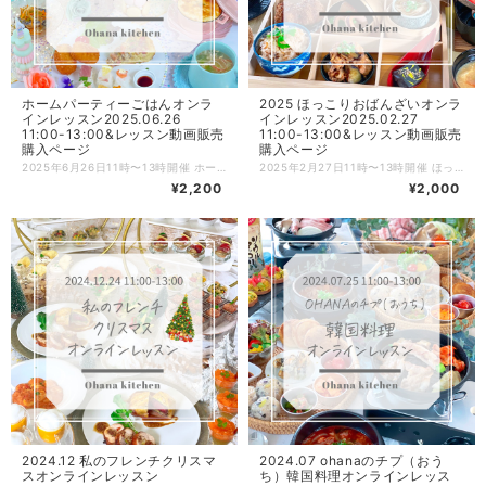
ホームパーティーごはんオンラ
2025 ほっこりおばんざいオンラ
インレッスン2025.06.26
インレッスン2025.02.27
11:00-13:00&レッスン動画販売
11:00-13:00&レッスン動画販売
購入ページ
購入ページ
2025年6月26日11時〜13時開催 ホームパーティーごはんオンラインレッスンのお申込みページです。 ZOOMにてホームパーティー向け料理のオンラインレッスンを開催致します♫ ※開催終了後にこちらのページからご注文を頂いた場合はレッスン動画をメールにてお送りさせて頂く形になります。 レッスン動画は録画しており、レッスン終了後に動画URLをメールにてお送り致しますので当日参加ができない方も、後日動画を見ながらお料理できます♪ さらに！ 動画と一緒に調理工程写真もお送りいたしますので、ゆっくり写真を見ながらも復習できます。 メニュー ・コーンクリームコロッケ ・鯖のエスカベッシュ（洋風南蛮漬け） ・お豆腐ホワイトソースとキャベツのヘルシーラザニア ・じゃがいものガレットキッシュ ・レタスとカニカマの和風かきたまスープ ・海老と長芋の揚げ春巻き ・ひとくち押し寿司 ・カップケーキ風もち麦サラダ ・シュー生地deサーモンタルタル ・冷製茶碗蒸し 和風ジュレと揚げ海老のせ 以上、全10品をレッスンします。 【流れの説明】 ①BASE（本ページ）にてお申込み。 ②後日、紙ベースのレシピを郵送致します。 ➕PDFのレシピURL／当日ご参加頂くZOOMのID・パスワードを記載したメールをお送りします。 ③当日、時間になったらZOOMを開き、IDとパスワードを入力してオンラインレッスンにご参加。 （10分前から入れるように準備しておきます。事前にZOOMアプリをダウンロードしておいてください。） ★録画動画をお送りしますので、当日参加ができない方もお申込み頂けます！ ④レッスン後、録画した動画URLと工程写真を格納したURLをメルマガにて一斉メールします。 ※決済を完了する際にメルマガ通知をオンにしておいてください。レッスン終了後、翌日までにメールをお送りしたいと思いますので2日経ってもメールが届かない場合はご連絡ください。直接メールをお送りさせて頂きます。 ⑤動画と調理工程写真はURLをクリックするだけでいつでも見れます。 （レッスン終了後にこちらのページからご注文を頂いた方は、紙レシピの郵送➕PDFのレシピ＆レッスンの録画動画&調理工程写真をメールさせて頂く流れになります） 【ご参加について】 ★オンラインレッスン中はカメラをonにして頂いても、お顔出しをされなくても大丈夫です。 ※入室の際にカメラをオンにするのか選択する欄が出てきます。入室後も操作は可能です。 ★お料理は同時進行されても、見るだけでも大丈夫です。 ※レッスン中におひとりおひとりのサポートはできないので予めご了承ください。 ★レッスン中は4台のカメラ（手元横・真上・コンロ・全体）で撮影します。 →設定からセルフビューをoffにすると4画面同時に見れます。 ★ご質問がある場合はチャット機能をご利用ください。レッスンしながら確認してお返事していきます。 【注意事項】 ・当日のご参加が難しくなったとしてもキャンセル、返金はできません。 ・お申込みの際は数量を必ず1にしてお申込みください。 ・当日、生徒さま側の不具合や操作ミスでログインできない場合もご返金はできません。 ・紙ベースのレシピ郵送は国内のみとさせて頂きます。海外発送はできません。 ご理解のうえ、ご注文をお願い致します。 皆さまと楽しくレッスンができるのをワクワクしながらお待ちしております^ ^ Ohana kitchenスタッフ一同
2025年2月27日11時〜13時開催 ほっこりおばんざいオンラインレッスンのお申込みページです。 ZOOMにておばんざい料理のオンラインレッスンを開催致します♫ ※開催終了後にこちらのページからご注文を頂いた場合はレッスン動画をメールにてお送りさせて頂く形になります。 レッスン動画は録画しており、レッスン終了後に動画URLをメールにてお送り致しますので当日参加ができない方も、後日動画を見ながらお料理できます♪ さらに！ 動画と一緒に調理工程写真もお送りいたしますので、ゆっくり写真を見ながらも復習できます。 メニュー ・チーズinジューシーメンチカツ ・贅沢トマト牛すき煮 ・ふわふわすりみ天 ・豚茄子ピリ辛炒め ・イカと大根の煮物 ・蒸籠で茶碗蒸し 木の子あんかけ ・栄養満点おから和え ・もっちり黒ごま豆腐 ・蓮根と明太子のサラダ ・炙り帆立と菜の花の酢味噌和え ・とろろ団子のポカポカ汁 ・たこめし 以上、全12品をレッスンします。 【流れの説明】 ①BASE（本ページ）にてお申込み。 ②後日、紙ベースのレシピを郵送致します。 ➕PDFのレシピURL／当日ご参加頂くZOOMのID・パスワードを記載したメールをお送りします。 ③当日、時間になったらZOOMを開き、IDとパスワードを入力してオンラインレッスンにご参加。 （10分前から入れるように準備しておきます。事前にZOOMアプリをダウンロードしておいてください。） ★録画動画をお送りしますので、当日参加ができない方もお申込み頂けます！ ④レッスン後、録画した動画URLと工程写真を格納したURLをメルマガにて一斉メールします。 ※決済を完了する際にメルマガ通知をオンにしておいてください。レッスン終了後、翌日までにメールをお送りしたいと思いますので2日経ってもメールが届かない場合はご連絡ください。直接メールをお送りさせて頂きます。 ⑤動画と調理工程写真はURLをクリックするだけでいつでも見れます。 （レッスン終了後にこちらのページからご注文を頂いた方は、紙レシピの郵送➕PDFのレシピ＆レッスンの録画動画&調理工程写真をメールさせて頂く流れになります） 【ご参加について】 ★オンラインレッスン中はカメラをonにして頂いても、お顔出しをされなくても大丈夫です。 ※入室の際にカメラをオンにするのか選択する欄が出てきます。入室後も操作は可能です。 ★お料理は同時進行されても、見るだけでも大丈夫です。 ※レッスン中におひとりおひとりのサポートはできないので予めご了承ください。 ★レッスン中は4台のカメラ（手元横・真上・コンロ・全体）で撮影します。 →設定からセルフビューをoffにすると4画面同時に見れます。 ★ご質問がある場合はチャット機能をご利用ください。レッスンしながら確認してお返事していきます。 【注意事項】 ・当日のご参加が難しくなったとしてもキャンセル、返金はできません。 ・お申込みの際は数量を必ず1にしてお申込みください。 ・当日、生徒さま側の不具合や操作ミスでログインできない場合もご返金はできません。 ・紙ベースのレシピ郵送は国内のみとさせて頂きます。海外発送はできません。 ご理解のうえ、ご注文をお願い致します。 皆さまと楽しくレッスンができるのをワクワクしながらお待ちしております^ ^ Ohana kitchenスタッフ一同
¥2,200
¥2,000
2024.12 私のフレンチクリスマ
2024.07 ohanaのチプ（おう
スオンラインレッスン
ち）韓国料理オンラインレッス