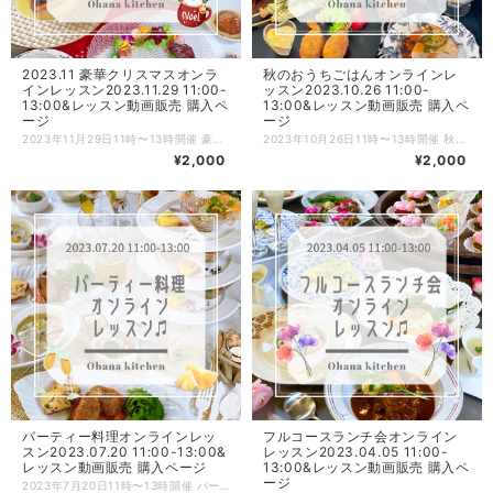
2023.11 豪華クリスマスオンラ
秋のおうちごはんオンラインレ
インレッスン2023.11.29 11:00-
ッスン2023.10.26 11:00-
13:00&レッスン動画販売 購入ペ
13:00&レッスン動画販売 購入ペ
ージ
ージ
2023年11月29日11時〜13時開催 豪華クリスマスオンラインレッスンのお申込みページです。 ZOOMにてクリスマスオンラインレッスンを開催致します♫ ※開催終了後にこちらのページからご注文を頂いた場合はレッスン動画をメールにてお送りさせて頂く形になります。 レッスン動画は録画しており、レッスン終了後に動画URLをメールにてお送り致しますので当日参加ができない方も、後日動画を見ながらお料理できます♪ さらに！ 動画と一緒に調理工程写真もお送りいたしますので、ゆっくり写真を見ながらも復習できます。 メニューは ✴︎牛ヒレ肉のステーキ シャリアピンソース たっぷり焼き野菜のグリル添え ✴︎サーモンのプロヴァンス風ソテー レモンソース ✴︎クリスマスリースサラダ ✴︎ライスコロッケ ポルチーニ茸のクリームソース ✴︎ズッキーニとトマトのローズパイ ✴︎醤油麹のオニオンスープ 星クルトンのせ ✴︎ウフマヨ（フランスの卵料理）バケット添え ✴︎ザックザク！ハッシュドポテト 以上、全8品をレッスンします。 【流れの説明】 ①BASE（本ページ）にてお申込み。 ②後日、紙ベースのレシピを郵送致します。 ➕PDFのレシピURL／当日ご参加頂くZOOMのID・パスワードを記載したメールをお送りします。 ③当日、時間になったらZOOMを開き、IDとパスワードを入力してオンラインレッスンにご参加。 （10分前から入れるように準備しておきます。事前にZOOMアプリをダウンロードしておいてください。） ★録画動画をお送りしますので、当日参加ができない方もお申込み頂けます！ ④レッスン後、録画した動画URLと工程写真を格納したURLをメルマガにて一斉メールします。 ※決済を完了する際にメルマガ通知をオンにしておいてください。レッスン終了後、翌日までにメールをお送りしたいと思いますので2日経ってもメールが届かない場合はご連絡ください。直接メールをお送りさせて頂きます。 ⑤動画と調理工程写真はURLをクリックするだけでいつでも見れます。 （レッスン終了後にこちらのページからご注文を頂いた方は、紙レシピの郵送➕PDFのレシピ＆レッスンの録画動画&調理工程写真をメールさせて頂く流れになります） 【ご参加について】 ★オンラインレッスン中はカメラをonにして頂いても、お顔出しをされなくても大丈夫です。 ※入室の際にカメラをオンにするのか選択する欄が出てきます。入室後も操作は可能です。 ★お料理は同時進行されても、見るだけでも大丈夫です。 ※レッスン中におひとりおひとりのサポートはできないので予めご了承ください。 ★レッスン中は4台のカメラ（手元横・真上・コンロ・全体）で撮影します。 →設定からセルフビューをoffにすると4画面同時に見れます。 ★ご質問がある場合はチャット機能をご利用ください。レッスンしながら確認してお返事していきます。 【注意事項】 ・当日のご参加が難しくなったとしてもキャンセル、返金はできません。 ・お申込みの際は数量を必ず1にしてお申込みください。 ・当日、生徒さま側の不具合や操作ミスでログインできない場合もご返金はできません。 ・紙ベースのレシピ郵送は国内のみとさせて頂きます。海外発送はできません。 ご理解のうえ、ご注文をお願い致します。 皆さまと楽しくレッスンができるのをワクワクしながらお待ちしております^ ^ Ohana kitchenちはな
2023年10月26日11時〜13時開催 秋のおうちごはんオンラインレッスンのお申込みページです。 ZOOMにて秋のおうちごはんオンラインレッスンを開催致します♫ ※開催終了後にこちらのページからご注文を頂いた場合はレッスン動画をメールにてお送りさせて頂く形になります。 レッスン動画は録画しており、レッスン終了後に動画URLをメールにてお送り致しますので当日参加ができない方も、後日動画を見ながらお料理できます♪ メニューは ⭐︎ぷっくり海老フライ ⭐︎せせりのチーマヨ串 ⭐︎ワンパン蓮根鶏つくね ⭐︎魚介と彩り野菜のごちそう蒸籠蒸し ⭐︎マッシュ里芋の包み揚げ ⭐︎腸活水キムチ ⭐︎オクラと帆立のさっぱり薬味和え ⭐︎旨辛かきたま麻婆麺 ⭐︎秋香る五目混ぜご飯 以上、全9品をレッスンします。 【流れの説明】 ①BASE（本ページ）にてお申込み。 ②後日、紙ベースのレシピを郵送致します。 ➕PDFのレシピURL／当日ご参加頂くZOOMのID・パスワードを記載したメールをお送りします。 ③当日、時間になったらZOOMを開き、IDとパスワードを入力してオンラインレッスンにご参加。 （10分前から入れるように準備しておきます。事前にZOOMアプリをダウンロードしておいてください。） ★録画動画をお送りしますので、当日参加ができない方もお申込み頂けます！ ④レッスン後、録画した動画URLをメルマガにて一斉メールします。 ※決済を完了する際にメルマガ通知をオンにしておいてください。レッスン終了後、翌日までにメールをお送りしたいと思いますので2日経ってもメールが届かない場合はご連絡ください。直接メールをお送りさせて頂きます。 ⑤動画はURLをクリックするだけでいつでも見れます。 （レッスン終了後にこちらのページからご注文を頂いた方は、紙レシピの郵送➕PDFのレシピ＆レッスンの録画動画をメールさせて頂く流れになります） 【ご参加について】 ★オンラインレッスン中はカメラをonにして頂いても、お顔出しをされなくても大丈夫です。 ※入室の際にカメラをオンにするのか選択する欄が出てきます。入室後も操作は可能です。 ★お料理は同時進行されても、見るだけでも大丈夫です。 ※レッスン中におひとりおひとりのサポートはできないので予めご了承ください。 ★レッスン中は4台のカメラ（手元横・真上・コンロ・全体）で撮影します。 →設定からセルフビューをoffにすると4画面同時に見れます。 ★ご質問がある場合はチャット機能をご利用ください。レッスンしながら確認してお返事していきます。 【注意事項】 ・当日のご参加が難しくなったとしてもキャンセル、返金はできません。 ・お申込みの際は数量を必ず1にしてお申込みください。 ・当日、生徒さま側の不具合や操作ミスでログインできない場合もご返金はできません。 ・紙ベースのレシピ郵送は国内のみとさせて頂きます。海外発送はできません。 ご理解のうえ、ご注文をお願い致します。 皆さまと楽しくレッスンができるのをワクワクしながらお待ちしております^ ^ Ohana kitchenちはな
¥2,000
¥2,000
パーティー料理オンラインレッ
フルコースランチ会オンライン
スン2023.07.20 11:00-13:00&
レッスン2023.04.05 11:00-
レッスン動画販売 購入ページ
13:00&レッスン動画販売 購入ペ
ージ
2023年7月20日11時〜13時開催 パーティー料理オンラインレッスンのお申込みページです。 ZOOMにてパーティー料理オンラインレッスンを開催致します♫ ※開催終了後にこちらのページからご注文を頂いた場合はレッスン動画をメールにてお送りさせて頂く形になります。 レッスン動画は録画しており、レッスン終了後に動画URLをメールにてお送り致しますので当日参加ができない方も、後日動画を見ながらお料理できます♪ メニューは ✴︎トマトの豚巻きカツレツ ✴︎彩り野菜のケークサレ ✴︎ぷりぷり海老まんじゅう焼き ✴︎夏野菜たっぷり本格グリーンカレー ✴︎焼き茄子の冷製ポタージュ ✴︎5種の簡単フィンガーフード ・鯛のくるくるカルパッチョ ・枝豆カリカリチーズ ・ももに見えるクリームチーズの生ハム巻き ・カクテル前菜 ・パインのカカオ添え 上記の全10品をレッスンします。 【流れの説明】 ①BASE（本ページ）にてお申込み。 ②後日、紙ベースのレシピを郵送致します。 ➕PDFのレシピURL／当日ご参加頂くZOOMのID・パスワードを記載したメールをお送りします。 ③当日、時間になったらZOOMを開き、IDとパスワードを入力してオンラインレッスンにご参加。 （10分前から入れるように準備しておきます。事前にZOOMアプリをダウンロードしておいてください。） ★録画動画をお送りしますので、当日参加ができない方もお申込み頂けます！ ④レッスン後、録画した動画URLをメルマガにて一斉メールします。 ※決済を完了する際にメルマガ通知をオンにしておいてください。レッスン終了後、翌日までにメールをお送りしたいと思いますので2日経ってもメールが届かない場合はご連絡ください。直接メールをお送りさせて頂きます。 ⑤動画はURLをクリックするだけでいつでも見れます。 （レッスン終了後にこちらのページからご注文を頂いた方は、紙レシピの郵送➕PDFのレシピ＆レッスンの録画動画をメールさせて頂く流れになります） 【ご参加について】 ★オンラインレッスン中はカメラをonにして頂いても、お顔出しをされなくても大丈夫です。 ※入室の際にカメラをオンにするのか選択する欄が出てきます。入室後も操作は可能です。 ★お料理は同時進行されても、見るだけでも大丈夫です。 ※レッスン中におひとりおひとりのサポートはできないので予めご了承ください。 ★レッスン中は4台のカメラ（手元横・真上・コンロ・全体）で撮影します。 →設定からセルフビューをoffにすると4画面同時に見れます。 ★ご質問がある場合はチャット機能をご利用ください。レッスンしながら確認してお返事していきます。 【注意事項】 ・当日のご参加が難しくなったとしてもキャンセル、返金はできません。 ・お申込みの際は数量を必ず1にしてお申込みください。 ・当日、生徒さま側の不具合や操作ミスでログインできない場合もご返金はできません。 ・紙ベースのレシピ郵送は国内のみとさせて頂きます。海外発送はできません。 ご理解のうえ、ご注文をお願い致します。 皆さまと楽しくレッスンができるのをワクワクしながらお待ちしております^ ^ Ohana kitchenちはな